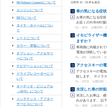
MySubaru Connectについて
52件中 41 - 50 件を表示
エンジンについて
車の気になる症状
お車の気になる症状
BEVについて
お近くのSUBARU販
タイヤ・ホイールについ
No：4054
公開日時：2021
て
イモビライザー機
シートについて
ますか？
カラー・塗装について
車両側に内蔵されて
電池が消耗している
オプション・アクセサリ
No：489
公開日時：2021/
ーについて
アクセスキーの電
ナビゲーションについて
アクセスキーの電池
ドライブレコーダーにつ
錠します。 ※イラ
いて
No：19559
公開日時：2026
オーディオ・ビジュアル
水没した車の対処
（AVN）について
水没したお車は、感
メンテナンス・アフター
れがあります。 以下
サービスについて
No：3608
公開日時：2022