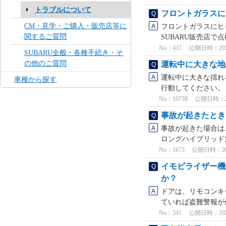
トラブルについて
フロントガラスに
CM・見学・ご購入・販売店等に
フロントガラスにヒ
関するご質問
SUBARU販売店で
No：437
公開日時：2021/
SUBARU全般・各種手続き・そ
の他のご質問
運転中に大きな地
運転中に大きな揺れ
車種から探す
行動してください。 
No：10738
公開日時：2024
事故が起きたとき
事故が起きた場合は、
ロングハイブリッド)
No：1673
公開日時：2022
イモビライザー機
か？
ドアは、リモコンキ
ていれば盗難警報が作
No：541
公開日時：2021/