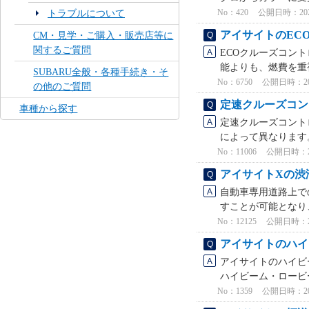
No：420
公開日時：2021/
トラブルについて
アイサイトのEC
CM・見学・ご購入・販売店等に
関するご質問
ECOクルーズコント
能よりも、燃費を重
SUBARU全般・各種手続き・そ
No：6750
公開日時：2023
の他のご質問
定速クルーズコン
車種から探す
定速クルーズコント
によって異なります。 
No：11006
公開日時：2024
アイサイトXの渋
自動車専用道路上での
すことが可能となり
No：12125
公開日時：2024
アイサイトのハイ
アイサイトのハイビ
ハイビーム・ロービ
No：1359
公開日時：2021