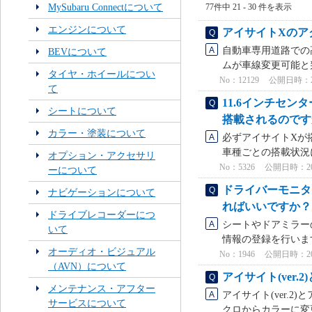
MySubaru Connectについて
77件中 21 - 30 件を表示
エンジンについて
アイサイトXのア
自動車専用道路での高
BEVについて
ムが車線変更可能と
タイヤ・ホイールについ
No：12129
公開日時：2024
て
11.6インチセ
シートについて
搭載されるのです
カラー・塗装について
必ずアイサイトXが
車種ごとの搭載状況に
オプション・アクセサリ
No：5326
公開日時：2026
ーについて
ドライバーモニタ
ナビゲーションについて
ればいいですか？
ドライブレコーダーにつ
シートやドアミラー
いて
情報の登録を行います
オーディオ・ビジュアル
No：1946
公開日時：2022
（AVN）について
アイサイト(ver.
メンテナンス・アフター
アイサイト(ver.2
サービスについて
クロからカラーに変更