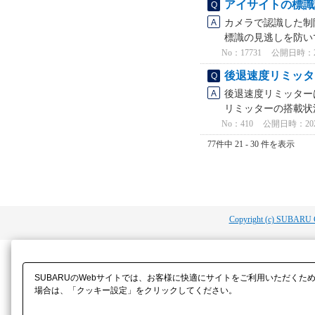
アイサイトの標識
カメラで認識した制
標識の見逃しを防い
No：17731
公開日時：2025
後退速度リミッタ
後退速度リミッター
リミッターの搭載状況
No：410
公開日時：2021/
77件中 21 - 30 件を表示
Copyright (c) SUBARU 
SUBARUのWebサイトでは、お客様に快適にサイトをご利用いただくた
場合は、「クッキー設定」をクリックしてください。​