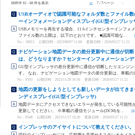
68件中 61 - 68 件を表示
≪
7 / 7ページ
≫
USBオーディオで認識可能なフォルダ数とファイル数
ーインフォメーションディスプレイ(GU型インプレッサ
USBメモリーを再生する場合、11.6インチセンターインフ
ファイル数の上限は、以下のとおりです。 ■認識可能な...
No：19815
公開日時：2023/09/07 11:00
更新日時：2026/05/27 11:23
ナビゲーション地図データの差分更新中に通信が切断
は、どうなりますか？センターインフォメーションディ
GU型インプレッサの差分更新中に通信が切断したりエンジン
す。 なお、ナビゲーション地図データの差分更新は、車載の通信
No：9593
公開日時：2023/11/28 16:50
更新日時：2026/05/27 11:22
地図の更新をしようとしても新しいデータが出てきま
ンディスプレイ(GU型インプレッサ)
地図データにアクセスできないエラーが発生している可能性が
更新してください。 ※車載の通信モジュール(DCM)を...
詳
No：9548
公開日時：2023/11/17 10:20
更新日時：2026/05/27 11:21
インプレッサのアイサイトについて教えてください。
現行のインプレッサには、広範囲を見渡せるステレオカメラ