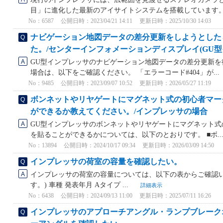
目」に進化した最新のアイサイトシステムを搭載しています。 .
No：6587
公開日時：2023/04/21 14:11
更新日時：2025/10/30 14:03
ナビゲーション地図データの差分更新をしようとした
た。/センターインフォメーションディスプレイ(GU型
GU型インプレッサのナビゲーション地図データの差分更新を
場合は、以下をご確認ください。 「エラーコード#404」が...
No：9485
公開日時：2023/09/07 10:52
更新日時：2026/05/27 11:19
ボンネットやリヤゲートにマグネット式の初心者マー
ができるか教えてください。/インプレッサの場合
GU型インプレッサのボンネットやリヤゲートにマグネット式
を貼ることができるかについては、以下のとおりです。 ■ボ..
No：13894
公開日時：2024/10/17 09:34
更新日時：2026/03/09 14:50
インプレッサの荷室の容量を確認したい。
インプレッサの荷室の容量については、以下の表からご確認い
す。) 車種 発表年月 Aタイプ ...
詳細表示
No：6438
公開日時：2024/09/13 11:00
更新日時：2025/07/11 16:26
インプレッサのアプローチアングル・ランプブレーク