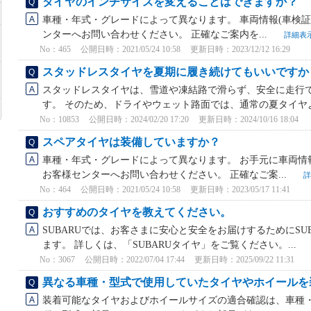
タイヤのインチサイズを変えることはできますか？
車種・年式・グレードによって異なります。 車両情報(車検証)
ンターへお問い合わせください。 正確なご案内を...
詳細表
No：465
公開日時：2021/05/24 10:58
更新日時：2023/12/12 16:29
スタッドレスタイヤを夏期に履き続けてもいいですか
スタッドレスタイヤは、雪道や凍結路で滑らず、安全に走行
す。 そのため、ドライやウェット路面では、通常の夏タイヤよ
No：10853
公開日時：2024/02/20 17:20
更新日時：2024/10/16 18:04
スペアタイヤは装備していますか？
車種・年式・グレードによって異なります。 お手元に車両情報(
お客様センターへお問い合わせください。 正確なご案...
詳
No：464
公開日時：2021/05/24 10:58
更新日時：2023/05/17 11:41
おすすめのタイヤを教えてください。
SUBARUでは、お客さまに安心と安全をお届けするためにSU
ます。 詳しくは、「SUBARUタイヤ」をご覧ください。...
No：3067
公開日時：2022/07/04 17:44
更新日時：2025/09/22 11:31
異なる車種・型式で使用していたタイヤやホイールを
装着可能なタイヤおよびホイールサイズの適合確認は、車種・