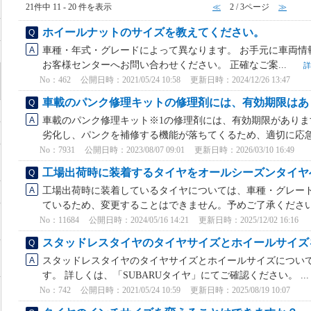
21件中 11 - 20 件を表示
≪
2 / 3ページ
≫
ホイールナットのサイズを教えてください。
車種・年式・グレードによって異なります。 お手元に車両情報(
お客様センターへお問い合わせください。 正確なご案...
詳
No：462
公開日時：2021/05/24 10:58
更新日時：2024/12/26 13:47
車載のパンク修理キットの修理剤には、有効期限はあ
車載のパンク修理キット※1の修理剤には、有効期限がありま
劣化し、パンクを補修する機能が落ちてくるため、適切に応急処
No：7931
公開日時：2023/08/07 09:01
更新日時：2026/03/10 16:49
工場出荷時に装着するタイヤをオールシーズンタイヤ
工場出荷時に装着しているタイヤについては、車種・グレー
ているため、変更することはできません。予めご了承ください。 
No：11684
公開日時：2024/05/16 14:21
更新日時：2025/12/02 16:16
スタッドレスタイヤのタイヤサイズとホイールサイズ
スタッドレスタイヤのタイヤサイズとホイールサイズについ
す。 詳しくは、「SUBARUタイヤ」にてご確認ください。 ..
No：742
公開日時：2021/05/24 10:59
更新日時：2025/08/19 10:07