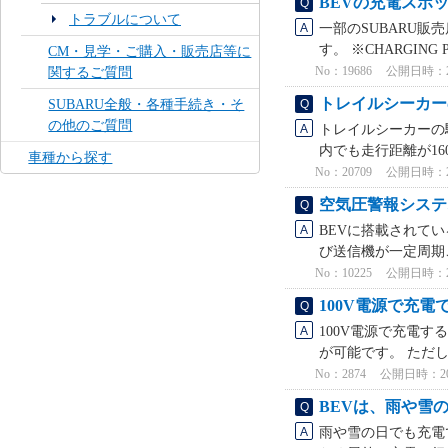
BEVの充電スポ
トラブルについて
一部のSUBARU
す。 ※CHARGING
CM・見学・ご購入・販売店等に
No：19686
公開日時：2026
関するご質問
トレイルシーカー
SUBARU全般・各種手続き・そ
の他のご質問
トレイルシーカーの
内でも走行距離が160
車種から探す
No：20709
公開日時：2026
空気圧警報システ
BEVに搭載されて
び送信機が一定周期
No：10225
公開日時：2023
100V電源で充電
100V電源で充電
が可能です。 ただし
No：2874
公開日時：2022
BEVは、雨や雪
雨や雪の日でも充電