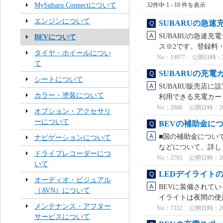
MySubaru Connectについて
32件中 1 - 10 件を表示
エンジンについて
SUBARUの急
SUBARUの急速充
BEVについて
ス※2です。登録料・
タイヤ・ホイールについ
No：19977
公開日時：2026
て
SUBARUの充
シートについて
SUBARU販売店に
カラー・塗装について
利用できる充電カー
No：2880
公開日時：2022
オプション・アクセサリ
ーについて
BEVの補助金に
■国の補助金について
ナビゲーションについて
などについて、詳しく
ドライブレコーダーにつ
No：2795
公開日時：2026
いて
LEDデイライト
オーディオ・ビジュアル
BEVに装備されて
（AVN）について
イライトは夜間の使用
メンテナンス・アフター
No：7332
公開日時：2023
サービスについて