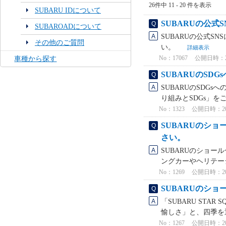
26件中 11 - 20 件を表示
SUBARU IDについて
SUBARUの公式
SUBAROADについて
SUBARUの公式S
その他のご質問
い。
詳細表示
No：17067
公開日時：2025
車種から探す
SUBARUのSD
SUBARUのSDG
り組みとSDGs」
No：1323
公開日時：2021
SUBARUのショ
さい。
SUBARUのショール
ングカーやヘリテージ
No：1269
公開日時：2021
SUBARUのショ
「SUBARU STA
愉しさ」と、四季を
No：1267
公開日時：2021