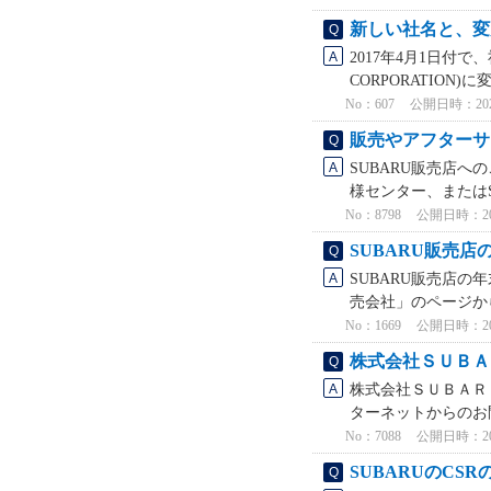
新しい社名と、変
2017年4月1日付
CORPORATION
No：607
公開日時：2021/
販売やアフターサ
SUBARU販売店へ
様センター、またはS
No：8798
公開日時：2023
SUBARU販売
SUBARU販売店の
売会社」のページか
No：1669
公開日時：2021
株式会社ＳＵＢＡ
株式会社ＳＵＢＡＲ
ターネットからのお
No：7088
公開日時：2023
SUBARUのCS