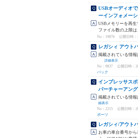
USBオーディオ
ーインフォメーショ
USBメモリーを再
ファイル数の上限は、
No：19876
公開日時：2023
レガシィ アウト
掲載されている情報は、BT
詳細表示
No：9837
公開日時：2024
バック
インプレッサスポ
パーチャーアング
掲載されている情報は、GT型
細表示
No：2215
公開日時：2022
ポーツ
レガシィ/アウト
お車の車台番号から