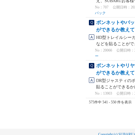
え、SUBARUお客
No：707
公開日時：2021/
バック
ボンネットやバッ
ができるか教えて
HD型トレイルシー
などを貼ることができ
No：20066
公開日時：2026
ー
ボンネットやリヤ
ができるか教えて
DR型ジャスティの
貼ることができるかに
No：13903
公開日時：2024
575件中 541 - 550 件を表示
Copyright (c) SUBARU 