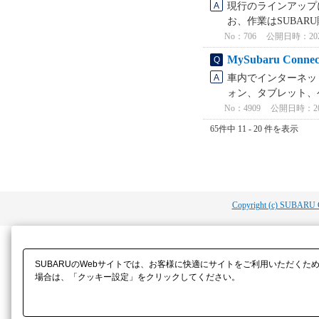
現行のラインアップ
お、作業はSUBAR
No：706
公開日時：2026/
MySubaru Co
車内でインターネットを
ォン、タブレット、ゲ
No：4909
公開日時：2025
65件中 11 - 20 件を表示
Copyright (c) SUBARU 
SUBARUのWebサイトでは、お客様に快適にサイトをご利用いただくた
場合は、「クッキー設定」をクリックしてください。​