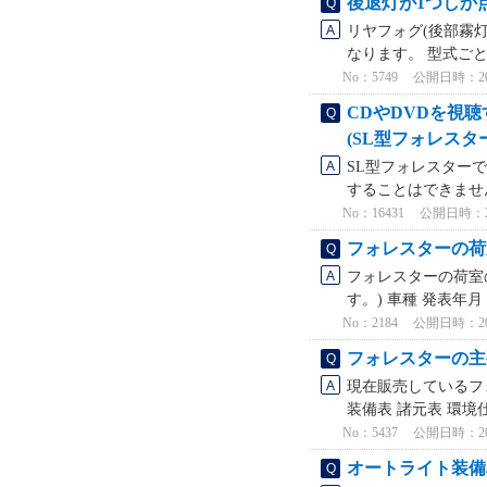
後退灯が1つしか
リヤフォグ(後部霧
なります。 型式ご
No：5749
公開日時：2023
CDやDVDを視
(SL型フォレスタ
SL型フォレスターで
することはできません
No：16431
公開日時：2023
フォレスターの荷
フォレスターの荷室
す。) 車種 発表年月 
No：2184
公開日時：2026
フォレスターの主
現在販売しているフ
装備表 諸元表 環境仕
No：5437
公開日時：2026
オートライト装備