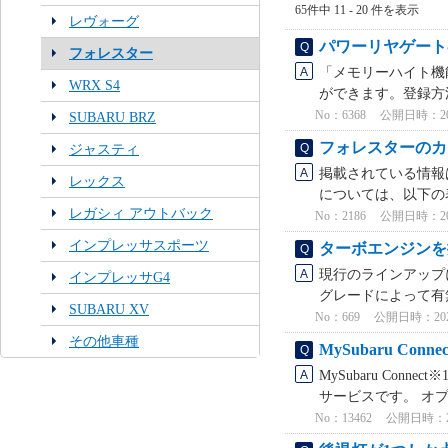
65件中 11 - 20 件を表示
レヴォーグ
パワーリヤゲート
フォレスター
「メモリーハイト機
WRX S4
ができます。登録方法
No：6368
公開日時：2023
SUBARU BRZ
フォレスターのカ
ジャスティ
掲載されている情報
レックス
については、以下の
レガシィ アウトバック
No：2186
公開日時：2026
インプレッサスポーツ
ターボエンジンを
現行のラインアップ
インプレッサG4
グレードによって有無
SUBARU XV
No：669
公開日時：2026/
その他車種
MySubaru C
MySubaru Co
サービスです。 オプ
No：13462
公開日時：2025