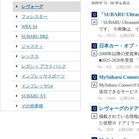
80件中 51 - 60 件を表示
レヴォーグ
「SUBARU Ul
フォレスター
「SUBARU Ult
WRX S4
です。 ※画像は、イメ
No：19513
公開日時：2023
SUBARU BRZ
日本カー・オブ・
ジャスティ
2000年以降の受
レックス
■2025-2026年受賞
レガシィ アウトバック
No：652
公開日時：2021/
インプレッサスポーツ
MySubaru C
MySubaru Co
インプレッサG4
送信できるサービスで
SUBARU XV
No：13446
公開日時：2025
その他車種
レヴォーグのドア
掲載されている情報は
た状態※ ドアミラー
No：2028
公開日時：2026