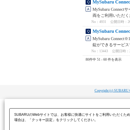
MySubaru 
MySubaru Co
両をご利用いただくた
No：4931
公開日時：2025
MySubaru C
MySubaru Co
錠ができるサービスで
No：13443
公開日時：2025
80件中 51 - 60 件を表示
Copyright (c) SUBARU 
SUBARUのWebサイトでは、お客様に快適にサイトをご利用いただくた
場合は、「クッキー設定」をクリックしてください。​