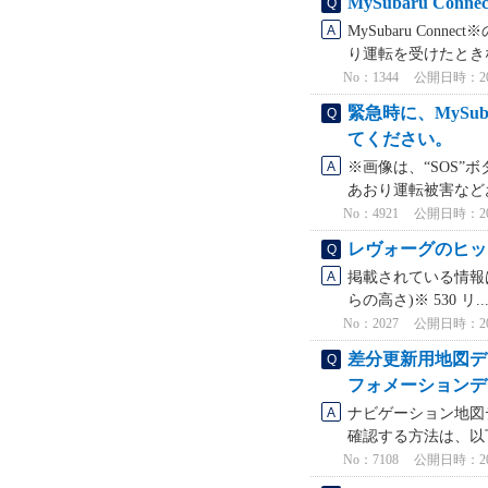
MySubaru C
MySubaru Co
り運転を受けたときな
No：1344
公開日時：2025
緊急時に、MySub
てください。
※画像は、“SOS”ボ
あおり運転被害などお
No：4921
公開日時：2025
レヴォーグのヒッ
掲載されている情報は
らの高さ)※ 530 リ..
No：2027
公開日時：2026
差分更新用地図デ
フォメーションデ
ナビゲーション地図
確認する方法は、以
No：7108
公開日時：2024