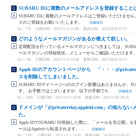
SUBARU IDに複数のメールアドレスを登録するこ
SUBARU IDに複数のメールアドレスはご登録いただけま
スのご登録をお願いいたします。
詳細表示
No：732
公開日時：2021/11/11 14:00
更新日時：2024/10/29 15:37
どのようなメールマガジンがあるか教えて欲しい。
定期配信を行っているメールマガジンにつきましては、SUBA
ールマガジンの登録状況」メニューからご確認いただけます。 .
No：740
公開日時：2021/11/11 14:00
更新日時：2025/08/19 10:11
Apple IDのアカウントページから 「・・・@privaterel
スを削除してしまいました。
SUBARU IDマイページへのログイン影響はありませんが、S
す。 お手数ではございますが、以下の手順でA...
詳細表示
No：1285
公開日時：2021/11/11 14:00
更新日時：2023/11/01 09:20
ドメインが「@privaterelay.appleid.com」
た。
Apple IDでSUBARU ID登録した際に、「メールを非公開
ールはAppleから転送されます。 ...
詳細表示
No：1282
公開日時：2021/11/11 14:00
更新日時：2024/03/18 09:10