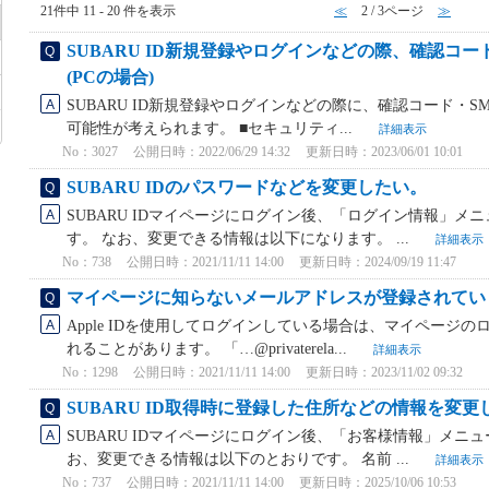
21件中 11 - 20 件を表示
≪
2 / 3ページ
≫
SUBARU ID新規登録やログインなどの際、確認コ
(PCの場合)
SUBARU ID新規登録やログインなどの際に、確認コード・
可能性が考えられます。 ■セキュリティ...
詳細表示
No：3027
公開日時：2022/06/29 14:32
更新日時：2023/06/01 10:01
SUBARU IDのパスワードなどを変更したい。
SUBARU IDマイページにログイン後、「ログイン情報」
す。 なお、変更できる情報は以下になります。 ...
詳細表示
No：738
公開日時：2021/11/11 14:00
更新日時：2024/09/19 11:47
マイページに知らないメールアドレスが登録されてい
Apple IDを使用してログインしている場合は、マイページ
れることがあります。 「…@privaterela...
詳細表示
No：1298
公開日時：2021/11/11 14:00
更新日時：2023/11/02 09:32
SUBARU ID取得時に登録した住所などの情報を変更
SUBARU IDマイページにログイン後、「お客様情報」メニ
お、変更できる情報は以下のとおりです。 名前 ...
詳細表示
No：737
公開日時：2021/11/11 14:00
更新日時：2025/10/06 10:53