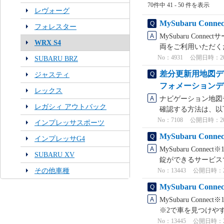
70件中 41 - 50 件を表示
レヴォーグ
MySubaru 
フォレスター
MySubaru Co
WRX S4
両をご利用いただくた
No：4931
公開日時：2025
SUBARU BRZ
差分更新用地図デ
ジャスティ
フォメーションデ
レックス
ナビゲーション地図
レガシィ アウトバック
確認する方法は、以
No：7108
公開日時：2024
インプレッサスポーツ
MySubaru C
インプレッサG4
MySubaru Co
SUBARU XV
錠ができるサービスで
その他車種
No：13443
公開日時：2025
MySubaru C
MySubaru Co
※2で車を見つけやす
No：13445
公開日時：2025