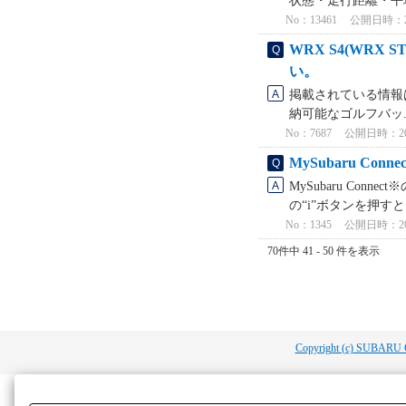
状態・走行距離・平均
No：13461
公開日時：2025
WRX S4(WRX
い。
掲載されている情報は
納可能なゴルフバッ.
No：7687
公開日時：2024
MySubaru C
MySubaru Con
の“i”ボタンを押す
No：1345
公開日時：2025
70件中 41 - 50 件を表示
Copyright (c) SUBARU 