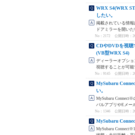
WRX S4(WRX
したい。
掲載されている情報は
ドアミラーを開いた状
No：2172
公開日時：2024
CDやDVDを視
(VB型WRX S4)
ディーラーオプショ
視聴することが可能
No：9145
公開日時：2023
MySubaru 
い。
MySubaru C
バルアプリやEメール
No：1346
公開日時：2025
MySubaru 
MySubaru Co