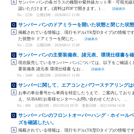
サンバー バンの各ガラスの種類や紫外線カット率・可視光線
認いただけます。(資料はPDFで開きます。) ...
詳細表示
No：2230
公開日時：2026/06/11 11:00
サンバー バンのドアミラーを開いた状態と閉じた状
掲載されている情報は、現行モデル(TK型Dタイプ)の情報です
た状態※ ドアミラーを閉じた...
詳細表示
No：2228
公開日時：2026/06/11 11:00
サンバー バンの主要装備表、諸元表、環境仕様書を
現在販売しているサンバー バンについては、以下をご確認くださ
要装備表 諸元表 環境仕様書 なお...
詳細表示
No：5449
公開日時：2026/06/11 11:00
サンバーに関して、エアコンとパワーステアリングは
お車の車台番号から車両を特定したうえで、ご案内しておりま
え、SUBARUお客様センターへお問い合わせください。 ...
No：698
公開日時：2021/05/24 10:59
更新日時：2021/10/04 14:58
サンバー バンのフロントオーバーハング・ホイール
ズを確認したい。
掲載されている情報は、現行モデル(TK型Dタイプ)の情報です