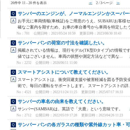
26件中 11 - 20 件を表示
≪
2 / 3ページ
≫
サンバーのエンジンが、ノーマルエンジンかスーパー
お手元に車両情報(車検証)をご用意のうえ、SUBARUお客様
確なご案内を期すため、お車の車台番号から車両を特定したう.
No：701
公開日時：2021/05/24 10:59
更新日時：2023/08/30 10:43
サンバー バンの荷室の寸法を確認したい。
掲載されている情報は、現行モデル(TK型Dタイプ)の情報で
値ではございません。車両の状態や測定方法などで異な...
No：2232
公開日時：2026/06/11 11:00
スマートアシストについて教えてください。
スマートアシストは、衝突回避支援や被害軽減を図る予防安全
術で、毎日の運転をサポートします。 スマートアシストの詳..
No：4521
公開日時：2022/11/24 11:25
更新日時：2025/07/17 16:33
サンバーの車名の由来を教えてください。
サンバー(SAMBAR)は、英語で「大鹿」という意味です。
No：2712
公開日時：2022/05/19 17:28
更新日時：2023/04/26 11:23
サンバー バンの各ガラスの種類や紫外線カット率・