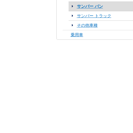
サンバー バン
サンバー トラック
その他車種
乗用車