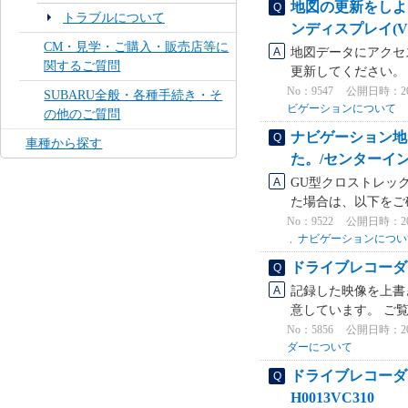
地図の更新をしよ
トラブルについて
ンディスプレイ(V
CM・見学・ご購入・販売店等に
地図データにアクセ
関するご質問
更新してください。 
No：9547
公開日時：2023
SUBARU全般・各種手続き・そ
ビゲーションについて
の他のご質問
ナビゲーション地
車種から探す
た。/センターイ
GU型クロストレッ
た場合は、以下をご確
No：9522
公開日時：2024
,
ナビゲーションについ
ドライブレコーダ
記録した映像を上書
意しています。 ご
No：5856
公開日時：2023
ダーについて
ドライブレコーダー
H0013VC310