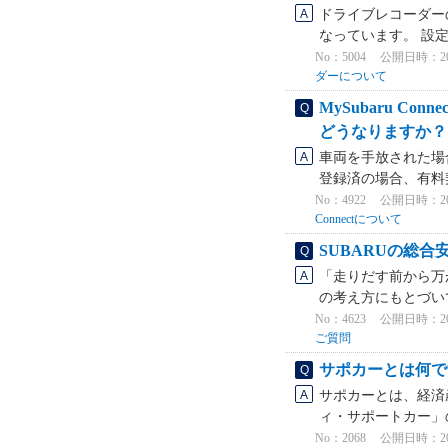
ドライブレコーダー
なっています。 設定
No：5004
公開日時：2023
ダーについて
MySubaru 
どうなりますか？
車両を手放された場合で
登録済の場合、有料
No：4922
公開日時：2025
Connectについて
SUBARUの総
「走りだす前から万
の考え方にもとづい
No：4623
公開日時：2022
ご質問
サポカーとは何で
サポカーとは、経済
ィ・サポートカー」
No：2068
公開日時：2022