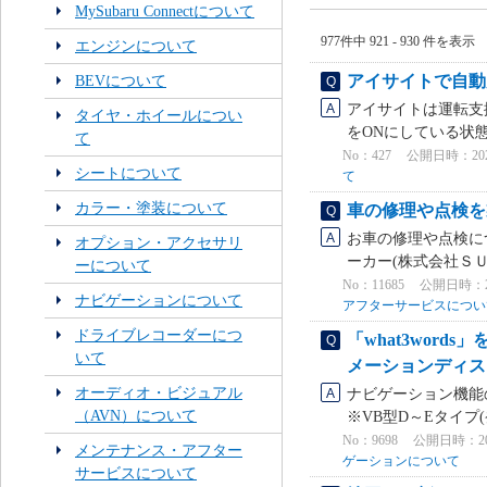
MySubaru Connectについて
977件中 921 - 930 件を表示
エンジンについて
アイサイトで自動
BEVについて
アイサイトは運転支
タイヤ・ホイールについ
をONにしている状
て
No：427
公開日時：2021/
シートについて
て
カラー・塗装について
車の修理や点検を
お車の修理や点検に
オプション・アクセサリ
ーカー(株式会社ＳＵ
ーについて
No：11685
公開日時：2024
ナビゲーションについて
アフターサービスについ
ドライブレコーダーにつ
「what3wor
いて
メーションディスプ
オーディオ・ビジュアル
ナビゲーション機能の
（AVN）について
※VB型D～Eタイプ(発
No：9698
公開日時：2023
メンテナンス・アフター
ゲーションについて
サービスについて