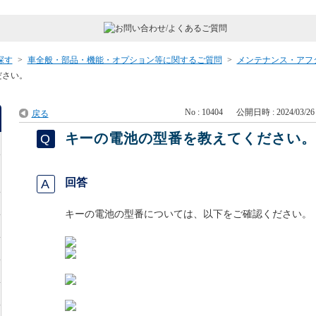
探す
>
車全般・部品・機能・オプション等に関するご質問
>
メンテナンス・アフ
ださい。
No : 10404
公開日時 : 2024/03/26 
戻る
キーの電池の型番を教えてください
回答
キーの電池の型番については、以下をご確認ください。