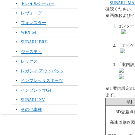
「
SUBARU 
トレイルシーカー
確認ください。
レヴォーグ
※画像およびイ
フォレスター
センター
WRX S4
SUBARU BRZ
「ナビゲ
ジャスティ
レックス
「案内設
レガシィ アウトバック
インプレッサスポーツ
※1 案内設定
インプレッサG4
ます。
SUBARU XV
項目
その他車種
3D交差点
高速道路略図