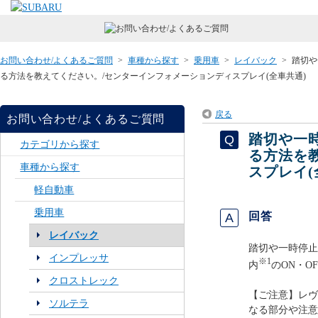
お問い合わせ/よくあるご質問
>
車種から探す
>
乗用車
>
レイバック
>
踏切や
る方法を教えてください。/センターインフォメーションディスプレイ(全車共通)
戻る
お問い合わせ/よくあるご質問
踏切や一
カテゴリから探す
る方法を
車種から探す
スプレイ(
軽自動車
乗用車
回答
レイバック
踏切や一時停止
インプレッサ
※1
内
のON・O
クロストレック
【ご注意】レヴ
ソルテラ
なる部分や注意