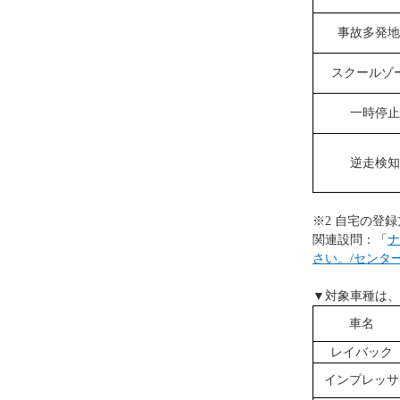
事故多発地
スクールゾ
一時停止
逆走検知
※2 自宅の登
関連設問：「
ナ
さい。/センタ
▼対象車種は、
車名
レイバック
インプレッサ