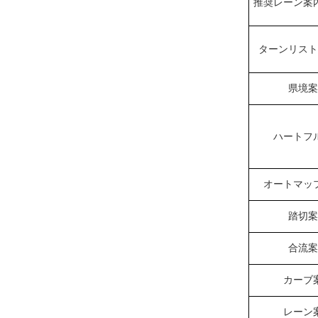
推奨レーン案
ターンリスト
県境案
ハートフ
オートマッ
踏切案
合流案
カーブ
レーン