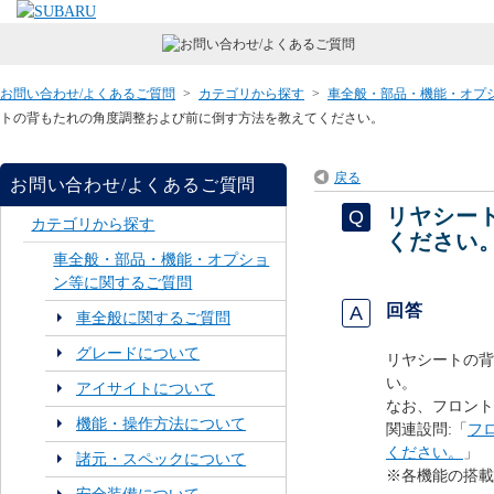
お問い合わせ/よくあるご質問
>
カテゴリから探す
>
車全般・部品・機能・オプ
トの背もたれの角度調整および前に倒す方法を教えてください。
戻る
お問い合わせ/よくあるご質問
リヤシー
カテゴリから探す
ください
車全般・部品・機能・オプショ
ン等に関するご質問
回答
車全般に関するご質問
グレードについて
リヤシートの背
い。
アイサイトについて
なお、フロント
機能・操作方法について
関連設問:「
フ
ください。
」
諸元・スペックについて
※各機能の搭載