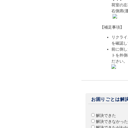
荷室の左
右側席(
【補足事項】
リクライ
を確認し
前に倒し
トを外側
ださい。
お困りごとは解
解決できた
解決できなかった
解決できたがわか