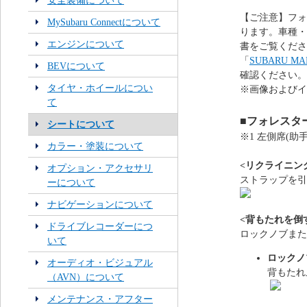
安全装備について
【ご注意】フォ
MySubaru Connectについて
ります。車種・
エンジンについて
書をご覧くださ
「
SUBARU 
BEVについて
確認ください。
タイヤ・ホイールについ
※画像およびイ
て
■フォレスター
シートについて
※1 左側席(
カラー・塗装について
<リクライニン
オプション・アクセサリ
ストラップを引
ーについて
ナビゲーションについて
<背もたれを倒
ドライブレコーダーにつ
ロックノブまた
いて
ロックノ
オーディオ・ビジュアル
背もたれ
（AVN）について
メンテナンス・アフター