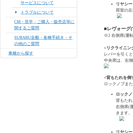
サービスについて
リヤシー
荷室の左
トラブルについて
CM・見学・ご購入・販売店等に
関するご質問
■レヴォーグ(
※2 右側席(
SUBARU全般・各種手続き・そ
の他のご質問
<リクライニン
車種から探す
レバーを引くと
中央席は、右側
<背もたれを倒
ロックノブまた
ロックノ
背もたれ
右側席(
きます。
リヤシー