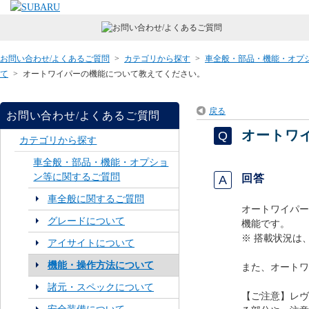
お問い合わせ/よくあるご質問
>
カテゴリから探す
>
車全般・部品・機能・オプ
て
>
オートワイパーの機能について教えてください。
戻る
お問い合わせ/よくあるご質問
オートワ
カテゴリから探す
車全般・部品・機能・オプショ
ン等に関するご質問
回答
車全般に関するご質問
オートワイパー
グレードについて
機能です。
※ 搭載状況は
アイサイトについて
機能・操作方法について
また、オートワ
諸元・スペックについて
【ご注意】レヴ