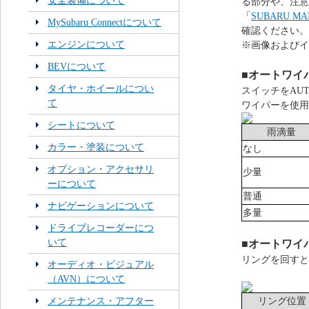
安全装備について
る部分や、注意
「
SUBARU 
MySubaru Connectについて
確認ください。
エンジンについて
※画像およびイ
BEVについて
■オートワイ
タイヤ・ホイールについ
スイッチをAU
て
ワイパーを使用
シートについて
雨滴量
カラー・塗装について
なし
オプション・アクセサリ
少量
ーについて
普通
ナビゲーションについて
多量
ドライブレコーダーにつ
いて
■オートワイ
リングを回すと
オーディオ・ビジュアル
（AVN）について
メンテナンス・アフター
リング位置