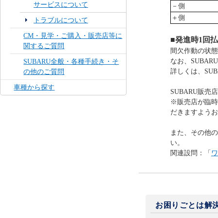
サービスについて
－側
＋側
トラブルについて
CM・見学・ご購入・販売店等に
■発進時1回
関するご質問
間欠作動の状態
なお、SUBA
SUBARU全般・各種手続き・そ
詳しくは、SU
の他のご質問
車種から探す
SUBARU販売
※販売店が臨時
だきますようお
また、その他の
い。
関連設問：「
ワ
お困りごとは解