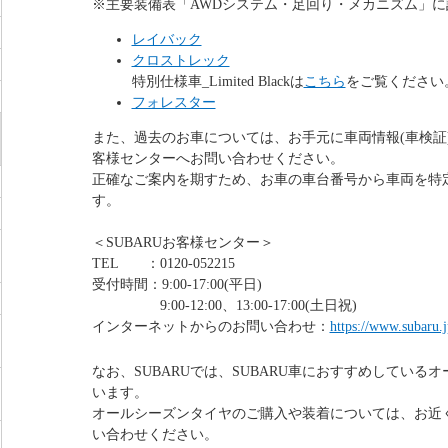
※主要装備表「AWDシステム・足回り・メカニズム」に
レイバック
クロストレック
特別仕様車_Limited Blackは
こちら
をご覧ください
フォレスター
また、過去のお車については、お手元に車両情報(車検証)
客様センターへお問い合わせください。
正確なご案内を期すため、お車の車台番号から車両を特
す。
＜SUBARUお客様センター＞
TEL ：0120-052215
受付時間：9:00-17:00(平日)
9:00-12:00、13:00-17:00(土日祝)
インターネットからのお問い合わせ：
https://www.subaru.j
なお、SUBARUでは、SUBARU車におすすめしている
います。
オールシーズンタイヤのご購入や装着については、お近く
い合わせください。