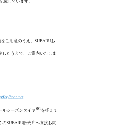
記載しています。
。
をご用意のうえ、SUBARUお
定したうえで、ご案内いたしま
p/faq/#contact
※1
オールシーズンタイヤ
を揃えて
のSUBARU販売店へ直接お問