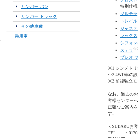
特別仕様車_
サンバー バン
ソルテラ
サンバー トラック
トレイル
その他車種
ジャステ
レックス
乗用車
シフォン
※
ステラ
プレオ 
※1 シンメト
※2 4WD車の
※3 前後独立
なお、過去のお
客様センターへ
正確なご案内を
す。
＜SUBARUお
TEL ：0120-