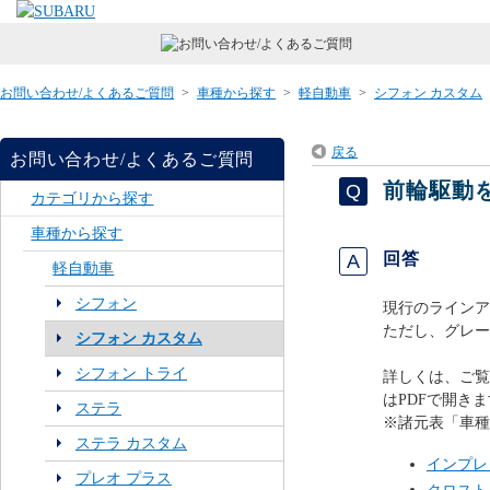
お問い合わせ/よくあるご質問
>
車種から探す
>
軽自動車
>
シフォン カスタム
戻る
お問い合わせ/よくあるご質問
前輪駆動
カテゴリから探す
車種から探す
回答
軽自動車
シフォン
現行のラインア
ただし、グレー
シフォン カスタム
シフォン トライ
詳しくは、ご覧
はPDFで開きま
ステラ
※諸元表「車種
ステラ カスタム
インプレ
プレオ プラス
クロスト