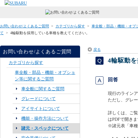
お問い合わせ/よくあるご質問
>
カテゴリから探す
>
車全般・部品・機能・オプ
て
>
4輪駆動を採用している車種を教えてください。
戻る
お問い合わせ/よくあるご質問
4輪駆動
カテゴリから探す
車全般・部品・機能・オプショ
ン等に関するご質問
回答
車全般に関するご質問
現行のラインア
グレードについて
ただし、グレー
アイサイトについて
詳しくは、ご覧
機能・操作方法について
はPDFで開きま
※諸元表「車種
諸元・スペックについて