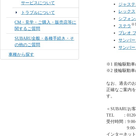
サービスについて
ジャステ
レックス
トラブルについて
シフォン
CM・見学・ご購入・販売店等に
※
ステラ
関するご質問
プレオ 
SUBARU全般・各種手続き・そ
サンバー
の他のご質問
サンバー
車種から探す
※1 前輪駆動
※2 後輪駆動
なお、過去のお
正確なご案内を
す。
＜SUBARUお
TEL ：0120-
受付時間：9:00-
9:00-12:0
インターネット