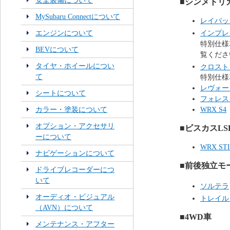
安全装備について
■シンメトリ
MySubaru Connectについて
レイバッ
インプレ
エンジンについて
特別仕様車_ST
BEVについて
覧くださ
タイヤ・ホイールについ
クロスト
て
特別仕様車_
レヴォー
シートについて
フォレス
カラー・塗装について
WRX S4
オプション・アクセサリ
■ビスカスL
ーについて
WRX STI 
ナビゲーションについて
■前後独立モ
ドライブレコーダーにつ
いて
ソルテラ
オーディオ・ビジュアル
トレイル
（AVN）について
■4WD車
メンテナンス・アフター