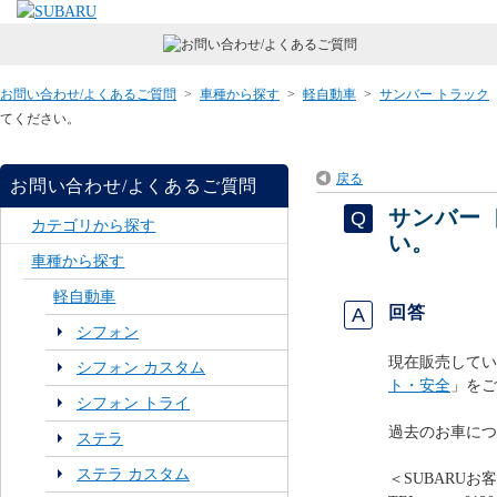
お問い合わせ/よくあるご質問
>
車種から探す
>
軽自動車
>
サンバー トラック
てください。
戻る
お問い合わせ/よくあるご質問
サンバー
カテゴリから探す
い。
車種から探す
軽自動車
回答
シフォン
現在販売してい
シフォン カスタム
ト・安全
」をご
シフォン トライ
過去のお車につ
ステラ
ステラ カスタム
＜SUBARUお