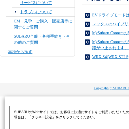
サービスについて
トラブルについて
EVドライブモードは
CM・見学・ご購入・販売店等に
レックスのハイブリ
関するご質問
MySubaru Con
SUBARU全般・各種手続き・そ
MySubaru C
の他のご質問
識が中止されます。
車種から探す
WRX S4(WRX S
Copyright (c) SUBARU 
SUBARUのWebサイトでは、お客様に快適にサイトをご利用いただくた
場合は、「クッキー設定」をクリックしてください。​