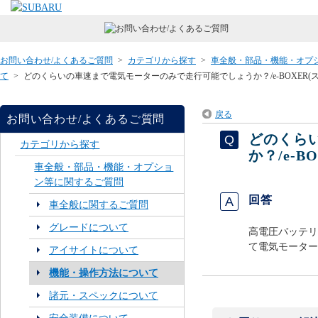
お問い合わせ/よくあるご質問
>
カテゴリから探す
>
車全般・部品・機能・オプ
て
>
どのくらいの車速まで電気モーターのみで走行可能でしょうか？/e-BOXER(
戻る
お問い合わせ/よくあるご質問
どのくら
カテゴリから探す
か？/e-
車全般・部品・機能・オプショ
ン等に関するご質問
回答
車全般に関するご質問
グレードについて
高電圧バッテリ
て電気モーター
アイサイトについて
機能・操作方法について
諸元・スペックについて