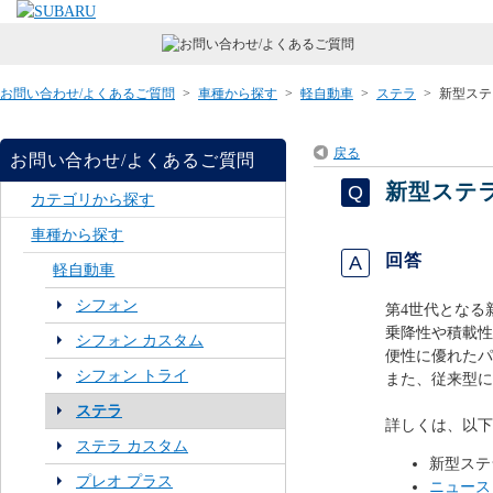
お問い合わせ/よくあるご質問
>
車種から探す
>
軽自動車
>
ステラ
>
新型ステ
戻る
お問い合わせ/よくあるご質問
新型ステ
カテゴリから探す
車種から探す
回答
軽自動車
シフォン
第4世代となる
乗降性や積載性
シフォン カスタム
便性に優れたパ
シフォン トライ
また、従来型に
ステラ
詳しくは、以下
ステラ カスタム
新型ステ
プレオ プラス
ニュース