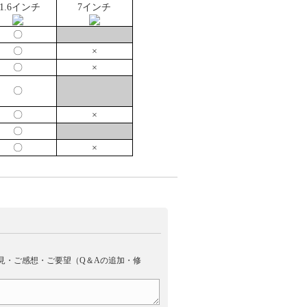
11.6インチ
7インチ
〇
〇
×
〇
×
〇
〇
×
〇
〇
×
見・ご感想・ご要望（Q＆Aの追加・修