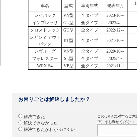
車名
型式
車両年式
発表年月
レイバック
VN型
全タイプ
2023/10～
インプレッサ
GU型
全タイプ
2023/4～
クロストレック
GU型
全タイプ
2022/12～
レガシィ アウト
BT型
全タイプ
2021/10～
バック
レヴォーグ
VN型
全タイプ
2020/10～
フォレスター
SL型
全タイプ
2025/4～
WRX S4
VB型
全タイプ
2021/11～
お困りごとは解決しましたか？
このQ＆Aに対するご意
解決できた
正）をお寄せください
解決できなかった
解決できたがわかりにくい