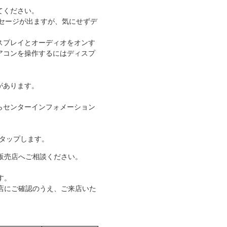
けてください。
ッセージが出ますが、気にせずデ
。
スプレイとオーディオをオンす
アコンを操作するにはディスプ
があります。
らセンターインフォメーション
タップします。
U販売店へご相談ください。
す。
店にご確認のうえ、ご来店いた