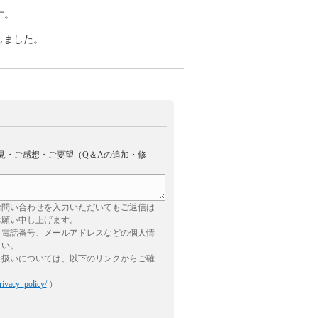
す。
変更しました。
見・ご感想・ご要望（Q＆Aの追加・修
お問い合わせを入力いただいてもご返信は
お願い申し上げます。
、電話番号、メールアドレスなどの個人情
さい。
り扱いについては、以下のリンクからご確
rivacy_policy/
）