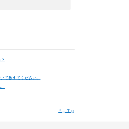
か？
ット)について教えてください。
い。
Page Top