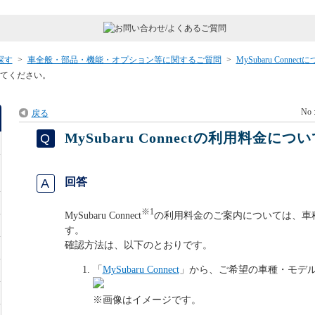
探す
>
車全般・部品・機能・オプション等に関するご質問
>
MySubaru Connect
教えてください。
No 
戻る
MySubaru Connectの利用料金
回答
※1
MySubaru Connect
の利用料金のご案内については、車
す。
確認方法は、以下のとおりです。
「
MySubaru Connect
」から、ご希望の車種・モデ
※画像はイメージです。