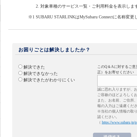
対象車種のサービス一覧・ご利用料金を表示しま
※1 SUBARU STARLINKはMySubaru Connectに名称
お困りごとは解決しましたか？
このQ＆Aに対するご意
解決できた
正）をお寄せください
解決できなかった
解決できたがわかりにくい
誠に恐れ入りますが、
ご容赦のほどよろしく
また、お名前、ご住所
報の入力はご遠慮くだ
※当社の個人情報の取
認ください。
（
https://www.subaru.jp/p