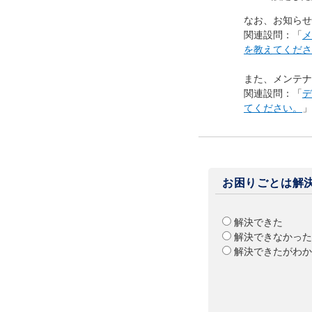
なお、お知らせ
関連設問：「
メ
を教えてくださ
また、メンテナ
関連設問：「
デ
てください。
お困りごとは解
解決できた
解決できなかった
解決できたがわか