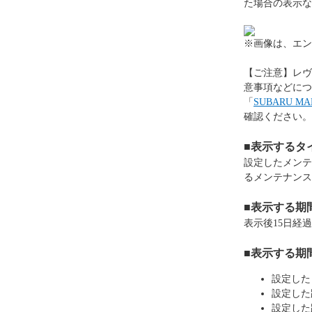
た場合の表示な
※画像は、エン
【ご注意】レヴ
意事項などにつ
「
SUBARU 
確認ください。
■表示するタ
設定したメンテ
るメンテナンス
■表示する期
表示後15日経
■表示する期
設定した
設定した
設定した