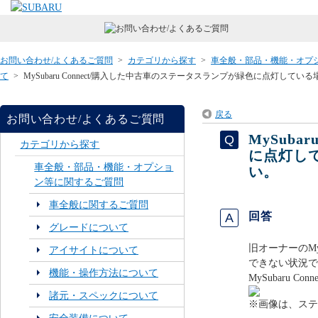
お問い合わせ/よくあるご質問
>
カテゴリから探す
>
車全般・部品・機能・オプ
て
>
MySubaru Connect/購入した中古車のステータスランプが緑色に点灯し
戻る
お問い合わせ/よくあるご質問
MySub
カテゴリから探す
に点灯し
車全般・部品・機能・オプショ
い。
ン等に関するご質問
車全般に関するご質問
回答
グレードについて
旧オーナーのMy
アイサイトについて
できない状況で
機能・操作方法について
MySubaru 
諸元・スペックについて
※画像は、ステ