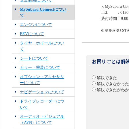
安全装備について
＜MySubaru 
MySubaru Connectについ
TEL ：0120-4
て
受付時間：9:00
エンジンについて
※SUBARU ST
BEVについて
タイヤ・ホイールについ
て
シートについて
お困りごとは解
カラー・塗装について
オプション・アクセサリ
解決できた
ーについて
解決できなかった
解決できたがわか
ナビゲーションについて
ドライブレコーダーにつ
いて
オーディオ・ビジュアル
（AVN）について