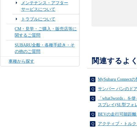
メンテナンス・アフター
サービスについて
トラブルについて
CM・見学・ご購入・販売店等に
関するご質問
SUBARU全般・各種手続き・そ
の他のご質問
関連するよ
車種から探す
MySubaru Co
サンバー バンのド
「what3word
スプレイ(SL型フォ
BEVの走行可能距
アクティブ・トルク