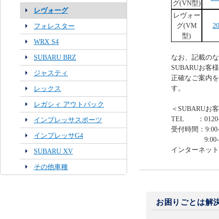
グ(VN型)
レヴォーグ
レヴォー
グ(VM
20
フォレスター
型)
WRX S4
SUBARU BRZ
なお、記載のな
SUBARUお
ジャスティ
正確なご案内を
す。
レックス
レガシィ アウトバック
＜SUBARUお
TEL ：0120-
インプレッサスポーツ
受付時間：9:00-
インプレッサG4
9:00-12:0
インターネット
SUBARU XV
その他車種
お困りごとは解