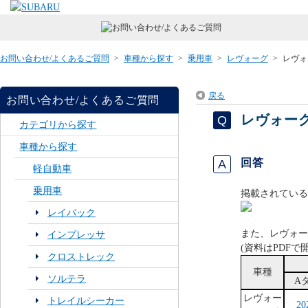
お問い合わせ/よくあるご質問
>
車種から探す
>
乗用車
>
レヴォーグ
>
レヴォ
戻る
お問い合わせ/よくあるご質問
レヴォー
カテゴリから探す
車種から探す
回答
軽自動車
乗用車
掲載されている
レイバック
また、レヴォー
インプレッサ
(資料はPDFで
クロストレック
車種
ソルテラ
A
レヴォー
トレイルシーカー
20