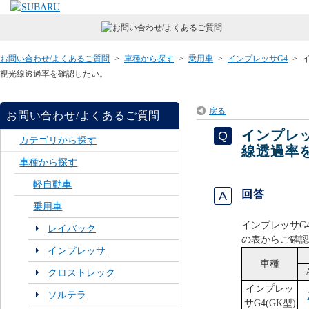
お問い合わせ/よくあるご質問
>
車種から探す
>
乗用車
>
インプレッサG4
>
視光線透過率を確認したい。
戻る
お問い合わせ/よくあるご質問
インプレ
カテゴリから探す
線透過率
車種から探す
軽自動車
回答
乗用車
インプレッサG
レイバック
の表からご確認
インプレッサ
車種
クロストレック
インプレッ
ソルテラ
サG4(GK型)