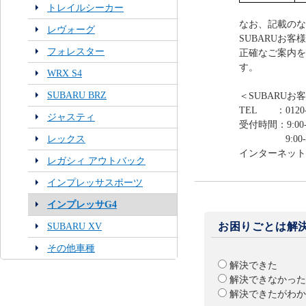
トレイルシーカー
なお、記載のな
レヴォーグ
SUBARUお
フォレスター
正確なご案内を
す。
WRX S4
SUBARU BRZ
＜SUBARUお
TEL ：0120-
ジャスティ
受付時間：9:00-
レックス
9:00-12:0
インターネット
レガシィ アウトバック
インプレッサスポーツ
インプレッサG4
お困りごとは解
SUBARU XV
その他車種
解決できた
解決できなかった
解決できたがわか