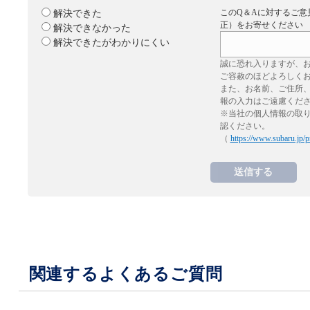
このQ＆Aに対するご意
解決できた
正）をお寄せください
解決できなかった
解決できたがわかりにくい
誠に恐れ入りますが、
ご容赦のほどよろしく
また、お名前、ご住所
報の入力はご遠慮くだ
※当社の個人情報の取
認ください。
（
https://www.subaru.jp/p
関連するよくあるご質問