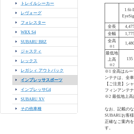
トレイルシーカー
1.6i-
レヴォーグ
EyeSig
フォレスター
全長
4,47
WRX S4
全幅
1,77
全高
SUBARU BRZ
1,48
※1
ジャスティ
最低地
135
上高
レックス
※2
レガシィ アウトバック
※1 全高はル
ンテナは、全車
インプレッサスポーツ
【ご注意】シャ
インプレッサG4
フィンアンテナ
※2 最低地上
SUBARU XV
その他車種
なお、記載のな
SUBARUお
正確なご案内を
す。