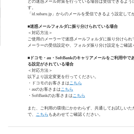
どの迷惑メール対策を行っている場合は受信できるよう
す。
「id.subaru.jp」からのメールを受信できるよう設定
■迷惑メールフォルダに振り分けられている場合
＜対応方法＞
ご使用のメーラーで迷惑メールフォルダに振り分けられ
メーラーの受信設定や、フォルダ振り分け設定をご確認
■ドコモ・au・SoftBankのキャリアメールをご利用中
る設定がされている場合
＜対応方法＞
以下より設定変更を行ってください。
・ドコモのお客さまは
こちら
・auのお客さまは
こちら
・SoftBankのお客さまは
こちら
また、ご利用の環境にかかわらず、共通してお試しいた
で、
こちら
もあわせてご確認ください。