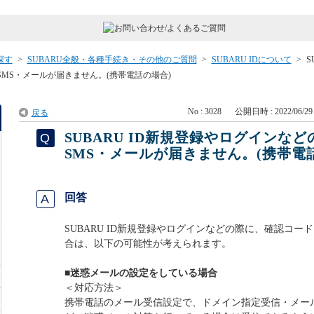
探す
>
SUBARU全般・各種手続き・その他のご質問
>
SUBARU IDについて
>
S
MS・メールが届きません。(携帯電話の場合)
No : 3028
公開日時 : 2022/06/29 
戻る
SUBARU ID新規登録やログインな
SMS・メールが届きません。(携帯電
回答
SUBARU ID新規登録やログインなどの際に、確認コー
合は、以下の可能性が考えられます。
■迷惑メールの設定をしている場合
＜対応方法＞
携帯電話のメール受信設定で、ドメイン指定受信・メー