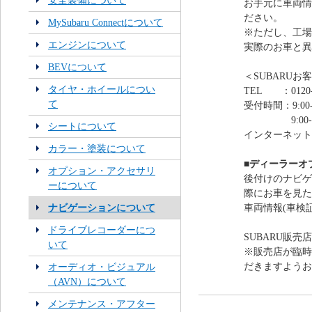
安全装備について
お手元に車両情
ださい。
MySubaru Connectについて
※ただし、工場
エンジンについて
実際のお車と異
BEVについて
＜SUBARUお
タイヤ・ホイールについ
TEL ：0120-
て
受付時間：9:00-
9:00-12:0
シートについて
インターネット
カラー・塗装について
■ディーラーオ
オプション・アクセサリ
後付けのナビゲ
ーについて
際にお車を見た
ナビゲーションについて
車両情報(車検
ドライブレコーダーにつ
SUBARU販売
いて
※販売店が臨時
だきますようお
オーディオ・ビジュアル
（AVN）について
メンテナンス・アフター