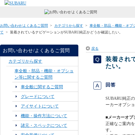
お問い合わせ/よくあるご質問
>
カテゴリから探す
>
車全般・部品・機能・オプ
て
>
装着されているナビゲーションがSUBARU純正かどうか確認したい。
戻る
お問い合わせ/よくあるご質問
装着され
カテゴリから探す
たい。
車全般・部品・機能・オプショ
ン等に関するご質問
回答
車全般に関するご質問
グレードについて
SUBARU純
ーカーオプショ
アイサイトについて
機能・操作方法について
■メーカーオプ
正確なご案内を
諸元・スペックについて
す。