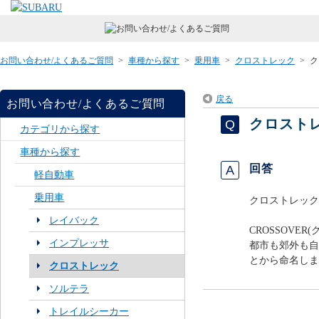
お問い合わせ/よくあるご質問
>
車種から探す
>
乗用車
>
クロストレック
>
ク
戻る
お問い合わせ/よくあるご質問
クロスト
カテゴリから探す
車種から探す
回答
軽自動車
乗用車
クロストレック(
レイバック
CROSSOVE
インプレッサ
都市も郊外も自
とから命名しま
クロストレック
ソルテラ
トレイルシーカー