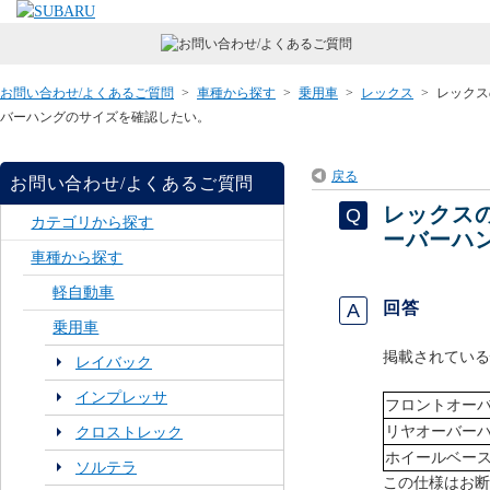
お問い合わせ/よくあるご質問
>
車種から探す
>
乗用車
>
レックス
>
レックス
バーハングのサイズを確認したい。
戻る
お問い合わせ/よくあるご質問
レックス
カテゴリから探す
ーバーハ
車種から探す
軽自動車
回答
乗用車
掲載されている
レイバック
インプレッサ
フロントオー
リヤオーバー
クロストレック
ホイールベー
ソルテラ
この仕様はお断