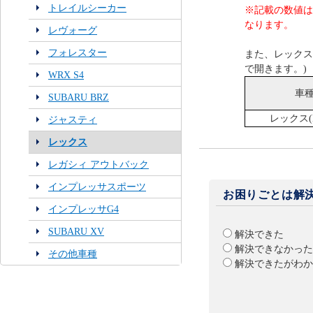
トレイルシーカー
※記載の数値は
なります。
レヴォーグ
フォレスター
また、レックス
で開きます。)
WRX S4
車
SUBARU BRZ
レックス(
ジャスティ
レックス
レガシィ アウトバック
インプレッサスポーツ
お困りごとは解
インプレッサG4
SUBARU XV
解決できた
解決できなかった
その他車種
解決できたがわか