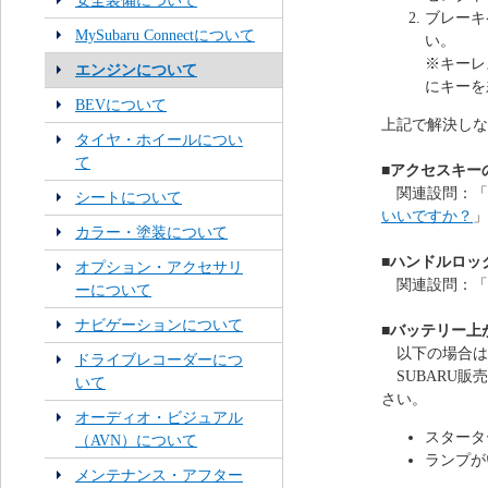
安全装備について
ブレーキ
MySubaru Connectについて
い。
※キーレ
エンジンについて
にキーを
BEVについて
上記で解決しな
タイヤ・ホイールについ
て
■アクセスキー
関連設問：「
シートについて
いいですか？
」
カラー・塗装について
■ハンドルロッ
オプション・アクセサリ
関連設問：「
ーについて
ナビゲーションについて
■バッテリー上
以下の場合は
ドライブレコーダーにつ
SUBARU販
いて
さい。
オーディオ・ビジュアル
スタータ
（AVN）について
ランプが
メンテナンス・アフター