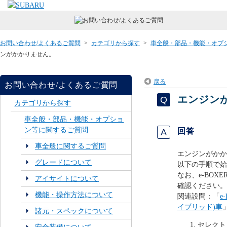
お問い合わせ/よくあるご質問
>
カテゴリから探す
>
車全般・部品・機能・オプ
ンがかかりません。
戻る
お問い合わせ/よくあるご質問
エンジン
カテゴリから探す
車全般・部品・機能・オプショ
ン等に関するご質問
回答
車全般に関するご質問
エンジンがかか
グレードについて
以下の手順で始
なお、e-BOX
アイサイトについて
確認ください。
機能・操作方法について
関連設問：「
e
イブリッド)車
諸元・スペックについて
セレクト