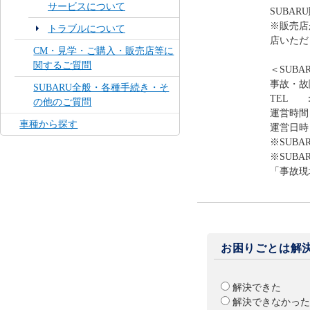
サービスについて
SUBA
※販売店
トラブルについて
店いただ
CM・見学・ご購入・販売店等に
関するご質問
＜SUB
事故・故
SUBARU全般・各種手続き・そ
TEL ：0
の他のご質問
運営時間
車種から探す
運営日時
※SUB
※SUB
「事故現
お困りごとは解
解決できた
解決できなかった