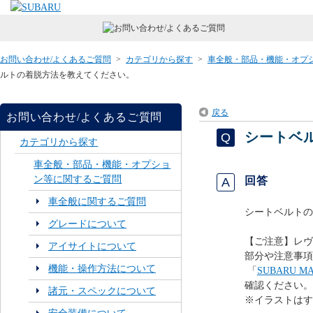
お問い合わせ/よくあるご質問
>
カテゴリから探す
>
車全般・部品・機能・オプ
ルトの着脱方法を教えてください。
戻る
お問い合わせ/よくあるご質問
シートベ
カテゴリから探す
車全般・部品・機能・オプショ
ン等に関するご質問
回答
車全般に関するご質問
シートベルトの
グレードについて
【ご注意】レヴ
アイサイトについて
部分や注意事項
機能・操作方法について
「
SUBARU
確認ください。
諸元・スペックについて
※イラストはす