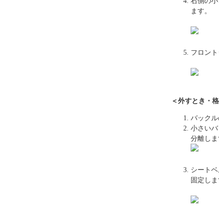
右側の小
ます。
フロント
＜外すとき・格
バックル
小さいバ
分離しま
シートベ
固定しま