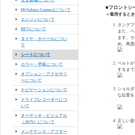
安全装備について
■
フロントシ
MySubaru Connectについて
＜着用するとき
エンジンについて
タングプ
BEVについて
また、ベ
ます。そ
タイヤ・ホイールについ
め、再度
て
シートについて
ベルトが
カラー・塗装について
するまで
オプション・アクセサリ
ーについて
ショルダ
ナビゲーションについて
な位置を
ドライブレコーダーにつ
いて
オーディオ・ビジュアル
正しい姿
（AVN）について
メンテナンス・アフター