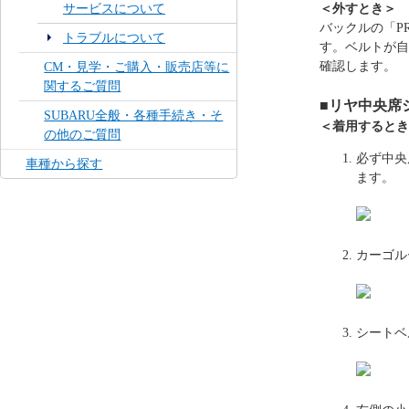
サービスについて
＜外すとき＞
バックルの「P
トラブルについて
す。ベルトが自
確認します。
CM・見学・ご購入・販売店等に
関するご質問
■
リヤ中央席
SUBARU全般・各種手続き・そ
＜着用するとき
の他のご質問
必ず中央
車種から探す
ます。
カーゴル
シートベ