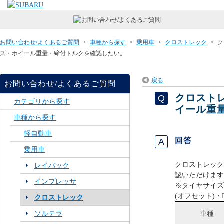
お問い合わせ/よくあるご質問
>
車種から探す
>
乗用車
>
クロストレック
>
ク
ズ・ホイール重量・締付トルクを確認したい。
戻る
お問い合わせ/よくあるご質問
クロスト
カテゴリから探す
イール重
車種から探す
軽自動車
回答
乗用車
クロストレック
レイバック
認いただけます
インプレッサ
※タイヤサイズ
(オフセット)・
クロストレック
車種
ソルテラ