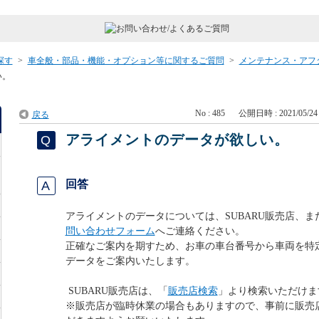
探す
>
車全般・部品・機能・オプション等に関するご質問
>
メンテナンス・アフ
い。
No : 485
公開日時 : 2021/05/24 
戻る
アライメントのデータが欲しい。
回答
アライメントのデータについては、SUBARU販売店、また
問い合わせフォーム
へご連絡ください。
正確なご案内を期すため、お車の車台番号から車両を特
データをご案内いたします。
SUBARU販売店は、「
販売店検索
」より検索いただけま
※販売店が臨時休業の場合もありますので、事前に販売