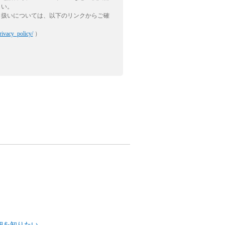
さい。
り扱いについては、以下のリンクからご確
rivacy_policy/
）
細を知りたい。