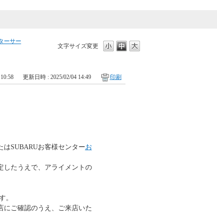
ターサー
文字サイズ変更
10:58
更新日時 : 2025/02/04 14:49
印刷
はSUBARUお客様センター
お
定したうえで、アライメントの
す。
店にご確認のうえ、ご来店いた