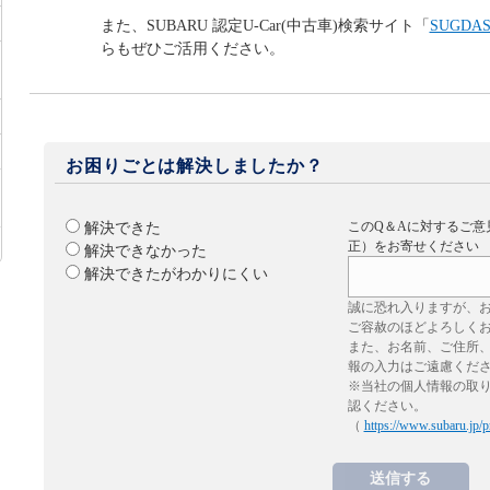
また、SUBARU 認定U-Car(中古車)検索サイト「
SUGDA
らもぜひご活用ください。
お困りごとは解決しましたか？
このQ＆Aに対するご意
解決できた
正）をお寄せください
解決できなかった
解決できたがわかりにくい
誠に恐れ入りますが、
ご容赦のほどよろしく
また、お名前、ご住所
報の入力はご遠慮くだ
※当社の個人情報の取
認ください。
（
https://www.subaru.jp/p