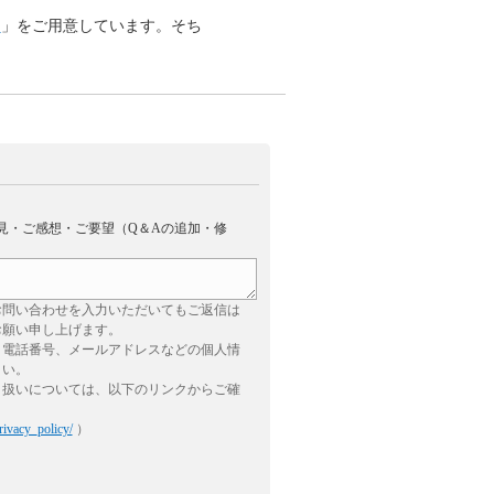
S
」をご用意しています。そち
見・ご感想・ご要望（Q＆Aの追加・修
お問い合わせを入力いただいてもご返信は
お願い申し上げます。
、電話番号、メールアドレスなどの個人情
さい。
り扱いについては、以下のリンクからご確
rivacy_policy/
）