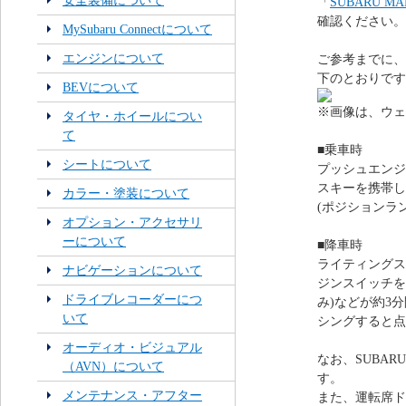
安全装備について
「
SUBARU 
確認ください。
MySubaru Connectについて
エンジンについて
ご参考までに、
下のとおりです
BEVについて
※画像は、ウェ
タイヤ・ホイールについ
て
■乗車時
シートについて
プッシュエンジ
スキーを携帯し
カラー・塗装について
(ポジションラ
オプション・アクセサリ
ーについて
■降車時
ライティングス
ナビゲーションについて
ジンスイッチを
ドライブレコーダーにつ
み)などが約3
いて
シングすると
オーディオ・ビジュアル
なお、SUBA
（AVN）について
す。
メンテナンス・アフター
また、運転席ド