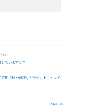
さい。
備していますか？
店で定期点検や修理などを受けることはで
Page Top