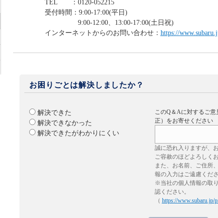
TEL ：0120-052215
受付時間：9:00-17:00(平日)
9:00-12:00、13:00-17:00(土日祝)
インターネットからのお問い合わせ：
https://www.subaru.j
お困りごとは解決しましたか？
このQ＆Aに対するご意
解決できた
正）をお寄せください
解決できなかった
解決できたがわかりにくい
誠に恐れ入りますが、
ご容赦のほどよろしく
また、お名前、ご住所
報の入力はご遠慮くだ
※当社の個人情報の取
認ください。
（
https://www.subaru.jp/p