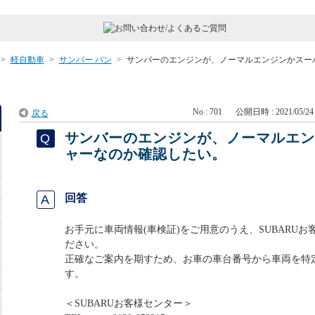
>
軽自動車
>
サンバー バン
>
サンバーのエンジンが、ノーマルエンジンかスー
No : 701
公開日時 : 2021/05/24 
戻る
サンバーのエンジンが、ノーマルエ
ャーなのか確認したい。
回答
お手元に車両情報(車検証)をご用意のうえ、SUBARU
ださい。
正確なご案内を期すため、お車の車台番号から車両を特
す。
＜SUBARUお客様センター＞