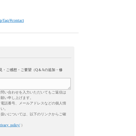
p/faq/#contact
見・ご感想・ご要望（Q＆Aの追加・修
お問い合わせを入力いただいてもご返信は
お願い申し上げます。
、電話番号、メールアドレスなどの個人情
さい。
り扱いについては、以下のリンクからご確
rivacy_policy/
）