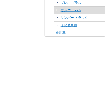
プレオ プラス
サンバー バン
サンバー トラック
その他車種
乗用車