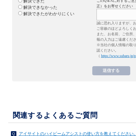
このQ＆Aに対するご意
解決できた
正）をお寄せください
解決できなかった
解決できたがわかりにくい
誠に恐れ入りますが、
ご容赦のほどよろしく
また、お名前、ご住所
報の入力はご遠慮くだ
※当社の個人情報の取
認ください。
（
https://www.subaru.jp/p
関連するよくあるご質問
アイサイトのハイビームアシストの使い方を教えてください