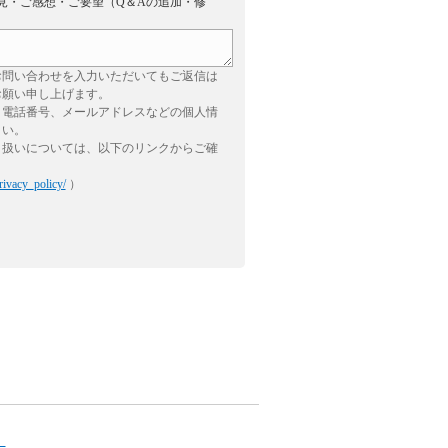
見・ご感想・ご要望（Q＆Aの追加・修
お問い合わせを入力いただいてもご返信は
お願い申し上げます。
、電話番号、メールアドレスなどの個人情
さい。
り扱いについては、以下のリンクからご確
rivacy_policy/
）
。