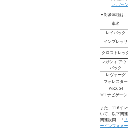
い。/セ
▼対象車種は、
車名
レイバック
インプレッサ
クロストレッ
レガシィ アウ
バック
レヴォーグ
フォレスター
WRX S4
※1 ナビゲー
また、11.6
いて、以下関連
関連設問：「
「
ーインフォメー