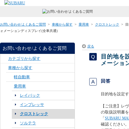
お問い合わせ/よくあるご質問
>
車種から探す
>
乗用車
>
クロストレック
>
目
ォメーションディスプレイ(全車共通)
戻る
お問い合わせ/よくあるご質問
目的地を
カテゴリから探す
メーション
車種から探す
軽自動車
回答
乗用車
目的地を設定す
レイバック
インプレッサ
【ご注意】レヴ
の取扱説明書を
クロストレック
「
SUBARU 
ソルテラ
確認ください。