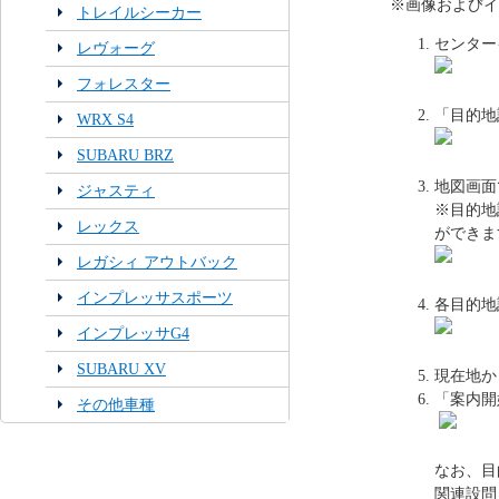
※画像およびイ
トレイルシーカー
センター
レヴォーグ
フォレスター
「目的地
WRX S4
SUBARU BRZ
地図画面
ジャスティ
※目的地
レックス
ができま
レガシィ アウトバック
インプレッサスポーツ
各目的地
インプレッサG4
SUBARU XV
現在地か
「案内開
その他車種
なお、目
関連設問