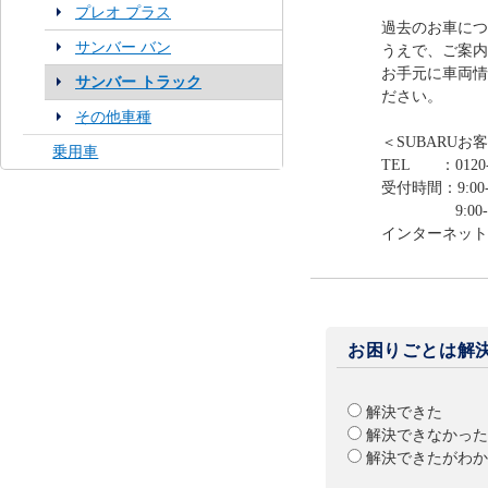
プレオ プラス
過去のお車につ
サンバー バン
うえで、ご案内
お手元に車両情
サンバー トラック
ださい。
その他車種
＜SUBARUお
乗用車
TEL ：0120-
受付時間：9:00-
9:00-12:0
インターネット
お困りごとは解
解決できた
解決できなかった
解決できたがわか