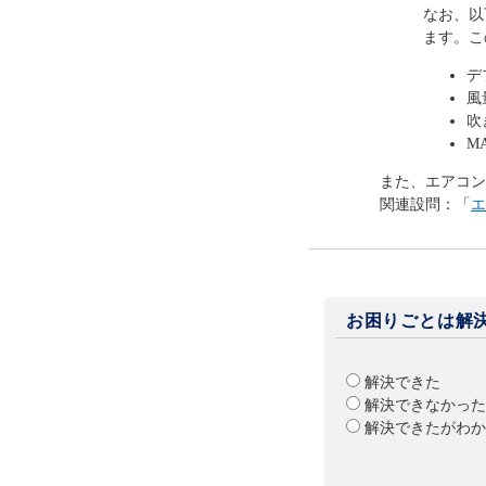
なお、以
ます。こ
デ
風
吹
M
また、エアコン
関連設問：「
エ
お困りごとは解
解決できた
解決できなかった
解決できたがわか