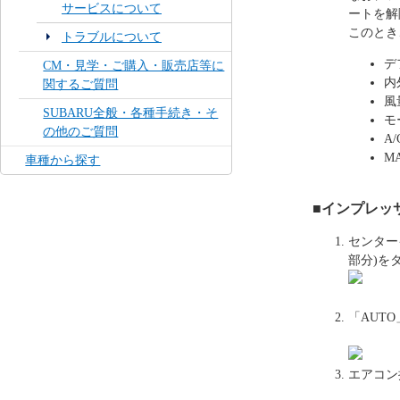
サービスについて
ートを解
このとき
トラブルについて
デ
CM・見学・ご購入・販売店等に
内
関するご質問
風
SUBARU全般・各種手続き・そ
モ
の他のご質問
A
M
車種から探す
■インプレッサ
センター
部分)を
「AUT
エアコン