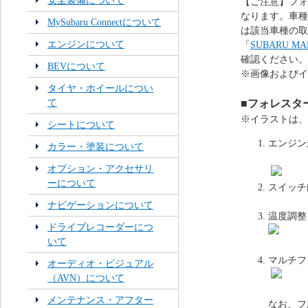
安全装備について
【ご注意】フォ
なります。車種
MySubaru Connectについて
は該当車種の取
エンジンについて
「
SUBARU 
確認ください。
BEVについて
※画像およびイ
タイヤ・ホイールについ
て
■フォレスター
※イラストは、
シートについて
エンジン
カラー・塗装について
オプション・アクセサリ
ーについて
スイッチ
ナビゲーションについて
温度調整
ドライブレコーダーにつ
いて
マルチフ
オーディオ・ビジュアル
（AVN）について
メンテナンス・アフター
なお、フ