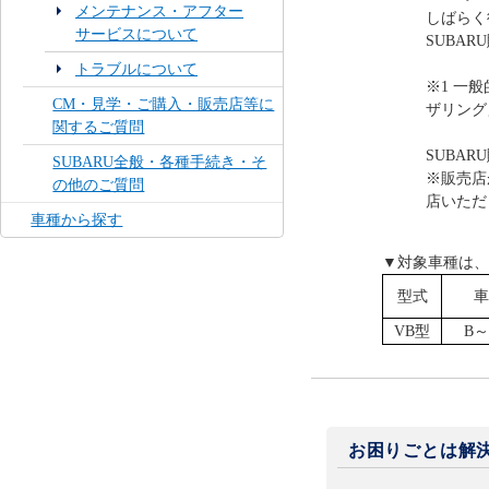
メンテナンス・アフター
しばらく
サービスについて
SUBA
トラブルについて
※1 一
CM・見学・ご購入・販売店等に
ザリング
関するご質問
SUBA
SUBARU全般・各種手続き・そ
※販売店
の他のご質問
店いただ
車種から探す
▼対象車種は、
型式
車
VB型
B
お困りごとは解