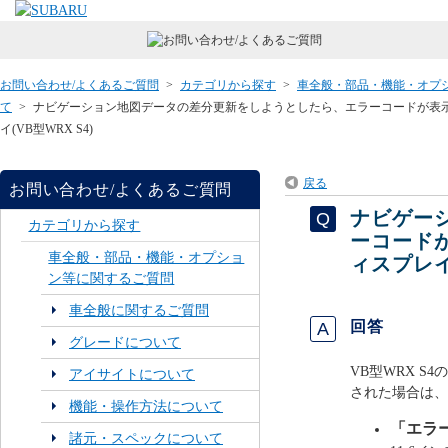
お問い合わせ/よくあるご質問
>
カテゴリから探す
>
車全般・部品・機能・オプ
て
>
ナビゲーション地図データの差分更新をしようとしたら、エラーコードが表示
イ(VB型WRX S4)
戻る
お問い合わせ/よくあるご質問
ナビゲー
カテゴリから探す
ーコード
車全般・部品・機能・オプショ
ィスプレイ(
ン等に関するご質問
車全般に関するご質問
回答
グレードについて
VB型WRX 
アイサイトについて
された場合は、
機能・操作方法について
「エラー
諸元・スペックについて