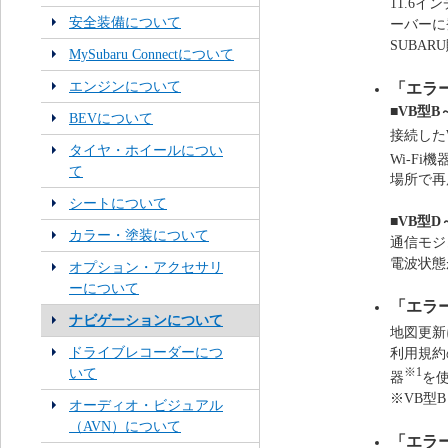
11.6
安全装備について
ーバーに
SUBA
MySubaru Connectについて
エンジンについて
「エラ
■VB型B
BEVについて
接続したW
タイヤ・ホイールについ
Wi-Fi機
て
場所で再
シートについて
■VB型D
カラー・塗装について
通信モジ
電波状態
オプション・アクセサリ
ーについて
「エラ
ナビゲーションについて
地図更新
ドライブレコーダーにつ
利用規約の
※1
いて
器
を
※VB型B
オーディオ・ビジュアル
（AVN）について
「エラ