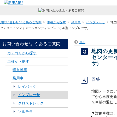
お問い合わせ/よくあるご質問
>
車種から探す
>
乗用車
>
インプレッサ
>
地図
センターインフォメーションディスプレイ(GU型インプレッサ)
戻る
お問い合わせ/よくあるご質問
地図の更
カテゴリから探す
センター
車種から探す
サ)
軽自動車
乗用車
回答
レイバック
地図データにア
インプレッサ
てから再度更新
※車載の通信モ
クロストレック
ソルテラ
▼対象車種は、