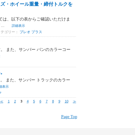
イズ・ホイール重量・締付トルクを
ては、以下の表からご確認いただけま
..
詳細表示
カテゴリー：
プレオ プラス
す。 また、サンバー バンのカラーコー
示
い。
。 また、サンバー トラックのカラー
細表示
ク
≪
1
2
3
4
5
6
7
8
9
10
≫
Page Top