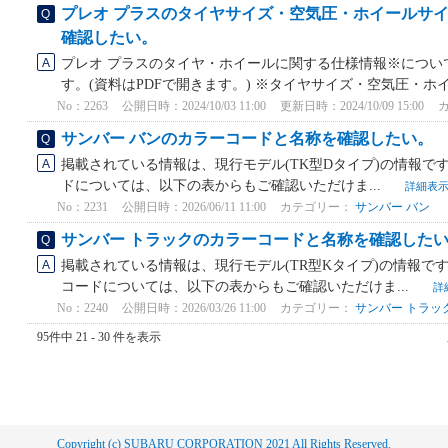
プレオ プラスのタイヤサイズ・空気圧・ホイールサ
確認したい。
プレオ プラスのタイヤ・ホイールに関する仕様情報※につい
す。(資料はPDFで開きます。) ※タイヤサイズ・空気圧・ホイ.
No：2263
公開日時：2024/10/03 11:00
更新日時：2024/10/09 15:00
サンバー バンのカラーコードと名称を確認したい。
掲載されている情報は、現行モデル(TK型Dタイプ)の情報で
ドについては、以下の表からもご確認いただけま...
詳細表
No：2231
公開日時：2026/06/11 11:00
カテゴリー：
サンバー バン
サンバー トラックのカラーコードと名称を確認した
掲載されている情報は、現行モデル(TR型Kタイプ)の情報です
コードについては、以下の表からもご確認いただけま...
詳
No：2240
公開日時：2026/03/26 11:00
カテゴリー：
サンバー トラッ
95件中 21 - 30 件を表示
Copyright (c) SUBARU CORPORATION 2021 All Rights Reserved.