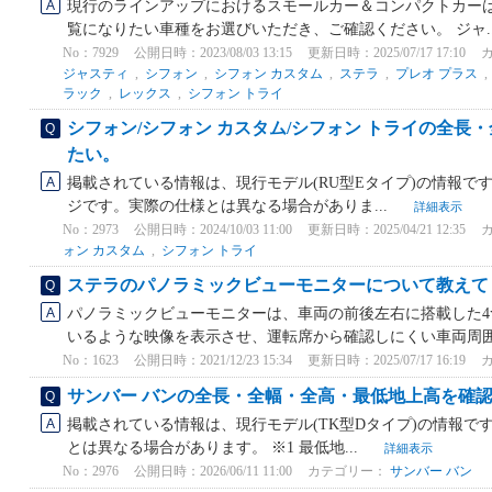
現行のラインアップにおけるスモールカー＆コンパクトカーは
覧になりたい車種をお選びいただき、ご確認ください。 ジャ..
No：7929
公開日時：2023/08/03 13:15
更新日時：2025/07/17 17:10
ジャスティ
,
シフォン
,
シフォン カスタム
,
ステラ
,
プレオ プラス
ラック
,
レックス
,
シフォン トライ
シフォン/シフォン カスタム/シフォン トライの全長
たい。
掲載されている情報は、現行モデル(RU型Eタイプ)の情報です
ジです。実際の仕様とは異なる場合がありま...
詳細表示
No：2973
公開日時：2024/10/03 11:00
更新日時：2025/04/21 12:35
ォン カスタム
,
シフォン トライ
ステラのパノラミックビューモニターについて教えて
パノラミックビューモニターは、車両の前後左右に搭載した
いるような映像を表示させ、運転席から確認しにくい車両周囲の
No：1623
公開日時：2021/12/23 15:34
更新日時：2025/07/17 16:19
サンバー バンの全長・全幅・全高・最低地上高を確
掲載されている情報は、現行モデル(TK型Dタイプ)の情報で
とは異なる場合があります。 ※1 最低地...
詳細表示
No：2976
公開日時：2026/06/11 11:00
カテゴリー：
サンバー バン