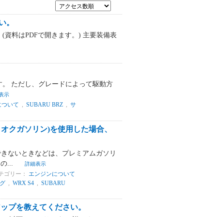
い。
資料はPDFで開きます。) 主要装備表
。 ただし、グレードによって駆動方
表示
について
,
SUBARU BRZ
,
サ
オクガソリン)を使用した場合、
できないときなどは、プレミアムガソリ
...
詳細表示
テゴリー：
エンジンについて
グ
,
WRX S4
,
SUBARU
アップを教えてください。