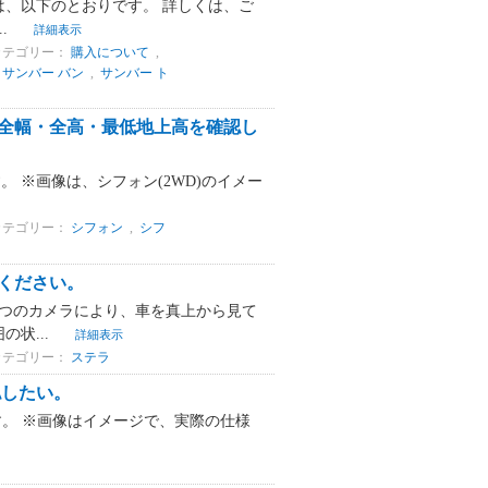
、以下のとおりです。 詳しくは、ご
.
詳細表示
カテゴリー：
購入について
,
,
サンバー バン
,
サンバー ト
・全幅・全高・最低地上高を確認し
。 ※画像は、シフォン(2WD)のイメー
カテゴリー：
シフォン
,
シフ
ください。
4つのカメラにより、車を真上から見て
状...
詳細表示
カテゴリー：
ステラ
認したい。
す。 ※画像はイメージで、実際の仕様