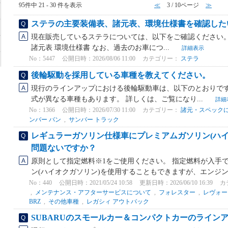
95件中 21 - 30 件を表示
≪
3 / 10ページ
≫
ステラの主要装備表、諸元表、環境仕様書を確認した
現在販売しているステラについては、以下をご確認ください。(
諸元表 環境仕様書 なお、過去のお車につ...
詳細表示
No：5447
公開日時：2026/08/06 11:00
カテゴリー：
ステラ
後輪駆動を採用している車種を教えてください。
現行のラインアップにおける後輪駆動車は、以下のとおりです
式が異なる車種もあります。 詳しくは、ご覧になり...
詳細
No：1366
公開日時：2026/07/30 11:00
カテゴリー：
諸元・スペック
ンバー バン
,
サンバー トラック
レギュラーガソリン仕様車にプレミアムガソリン(ハイ
問題ないですか？
原則として指定燃料※1をご使用ください。 指定燃料が入手
ン(ハイオクガソリン)を使用することもできますが、エンジンの
No：440
公開日時：2021/05/24 10:58
更新日時：2026/06/10 16:39
カ
,
メンテナンス・アフターサービスについて
,
フォレスター
,
レヴォー
BRZ
,
その他車種
,
レガシィ アウトバック
SUBARUのスモールカー＆コンパクトカーのライン