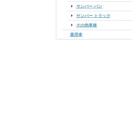
サンバー バン
サンバー トラック
その他車種
乗用車