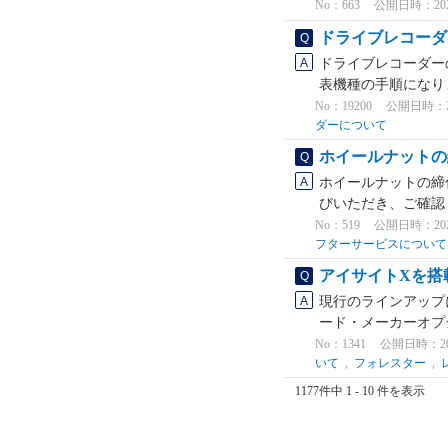
No：663
公開日時：2026/
ドライブレコーダ
ドライブレコーダーの
表機種の手順になり
No：19200
公開日時：2025
ダーについて
ホイールナットの
ホイールナットの締
びいただき、ご確認く
No：519
公開日時：2026/
フターサービスについて
アイサイトXを搭
現行のラインアップ
ード・メーカーオプシ
No：1341
公開日時：2026
いて
,
フォレスター
,
1177件中 1 - 10 件を表示