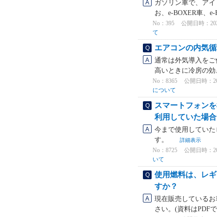
ガソリン車で、アイ
お、e-BOXER車、e
No：395
公開日時：2021/
て
エアコンの内気循
通常は外気導入をご
高いときに冷房の効
No：8365
公開日時：2024
について
スマートフォンを
利用していた場合
今まで使用していた
す。
詳細表示
No：8725
公開日時：2023
いて
使用燃料は、レギ
すか？
現在販売しているお
さい。(資料はPDF