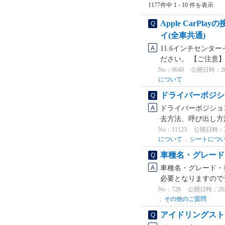
1177件中 1 - 10 件を表示
Apple Car
イ(全車共通)
11.6インチセンター
ださい。 【ご注意】
No：9649
公開日時：2024
について
ドライバーポジシ
ドライバーポジショ
去方法、呼び出し方
No：11123
公開日時：2024
について
,
シートにつ
車種名・グレード
車種名・グレード・
必要となりますので予め
No：728
公開日時：2025/
,
その他のご質問
アイドリングスト